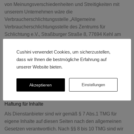
von Meinungsverschiedenheiten und Streitigkeiten mit
unserem Unternehmen wäre die
Verbraucherschlichtungsstelle „Allgemeine
Verbraucherschlichtungsstelle des Zentrums für
Schlichtung e.V., Straßburger Straße 8, 77694 Kehl am
Rhein, Tel. 07851/7957940, www.verbraucher-
schlichter.de“ für uns zuständig. Wir erklären uns freiwillig
Cushini verwendet Cookies, um sicherzustellen,
bereit, zur Beilegung von Meinungsverschiedenheiten /
dass wir Ihnen die bestmögliche Erfahrung auf
Streitigkeiten mit Verbrauchern an einem
unserer Website bieten.
Streitbeilegungsverfahren vor dieser
Verbraucherschlichtungsstelle teilzunehmen.
Akzeptieren
Einstellungen
Haftungsausschluss (Disclaimer)
Haftung für Inhalte
Als Dienstanbieter sind wir gemäß § 7 Abs.1 TMG für
eigene Inhalte auf diesen Seiten nach den allgemeinen
Gesetzen verantwortlich. Nach §§ 8 bis 10 TMG sind wir