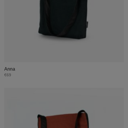
Anna
€
69