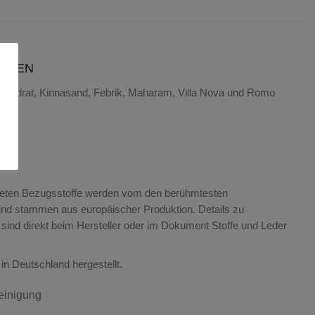
ÄCHEN
 Kvadrat, Kinnasand, Febrik, Maharam, Villa Nova und Romo
deten Bezugsstoffe werden vom den berühmtesten
und stammen aus europäischer Produktion. Details zu
n sind direkt beim Hersteller oder im Dokument Stoffe und Leder
in Deutschland hergestellt.
einigung