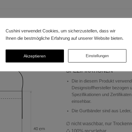
MATERIAL UND OBERFL
Cushini verwendet Cookies, um sicherzustellen, dass wir
Ihnen die bestmögliche Erfahrung auf unserer Website bieten.
Stoff, verschiedene Typen von
Leder Gurtband
Akzeptieren
Einstellungen
Labels Polyester
SPEZIFIKATIONEN
Die in diesem Produkt verwen
Designstoffhersteller bezogen 
Spezifikationen und Zertifikate
einsehbar.
Die Gurtbänder sind aus Leder, 
∅ nicht waschbar, nur Trockenr
♺ 100% recyclebar