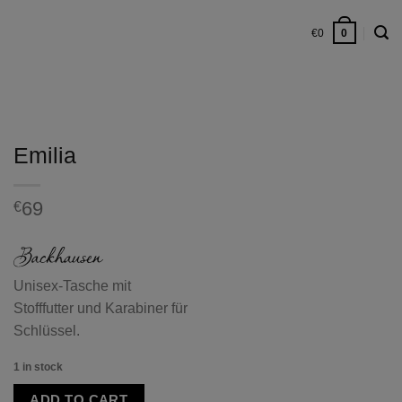
€
0
0
Emilia
69
€
Unisex-Tasche mit
Stofffutter und Karabiner für
Schlüssel.
1 in stock
ADD TO CART