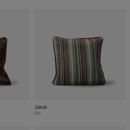
Jakob
€
54