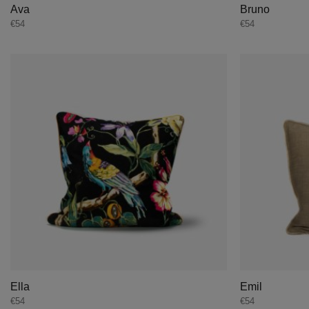
Ava
Bruno
€
54
€
54
Ella
Emil
€
54
€
54