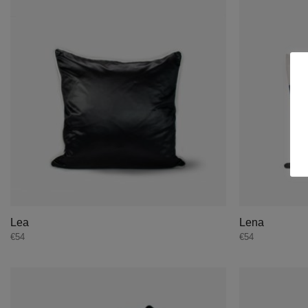
Lea
Lena
€
54
€
54