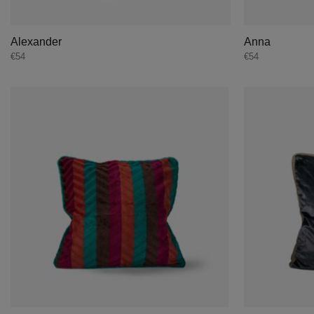
Alexander
Anna
€
54
€
54