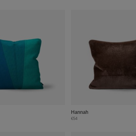
Hannah
€
54