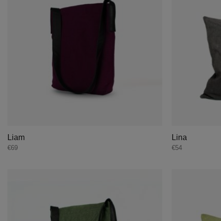
Liam
Lina
€
69
€
54